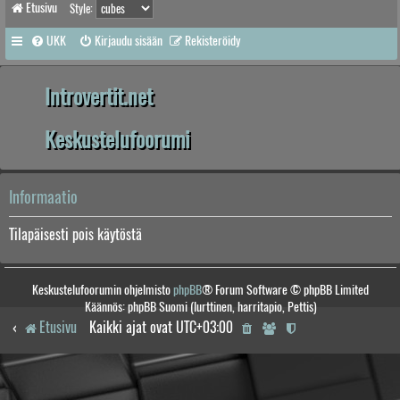
Etusivu
Style:
UKK
Kirjaudu sisään
Rekisteröidy
Introvertit.net
Keskustelufoorumi
Informaatio
Tilapäisesti pois käytöstä
Keskustelufoorumin ohjelmisto
phpBB
® Forum Software © phpBB Limited
Käännös: phpBB Suomi (lurttinen, harritapio, Pettis)
Etusivu
Kaikki ajat ovat
UTC+03:00