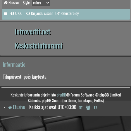
Etusivu
Style:
UKK
Kirjaudu sisään
Rekisteröidy
Introvertit.net
Keskustelufoorumi
Informaatio
Tilapäisesti pois käytöstä
Keskustelufoorumin ohjelmisto
phpBB
® Forum Software © phpBB Limited
Käännös: phpBB Suomi (lurttinen, harritapio, Pettis)
Etusivu
Kaikki ajat ovat
UTC+03:00