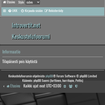
Etusivu
Style:
UKK
Kirjaudu sisään
Rekisteröidy
Introvertit.net
Keskustelufoorumi
Informaatio
Tilapäisesti pois käytöstä
Keskustelufoorumin ohjelmisto
phpBB
® Forum Software © phpBB Limited
Käännös: phpBB Suomi (lurttinen, harritapio, Pettis)
Etusivu
Kaikki ajat ovat
UTC+03:00