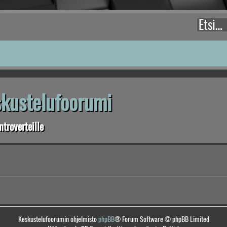
eskustelufoorumi
troverteille
Keskustelufoorumin ohjelmisto
phpBB
® Forum Software © phpBB Limited