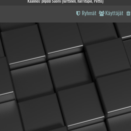
Käännös: phpBB Suomi (lurttinen, harritapio, Pettis)
Ryhmät
Käyttäjät