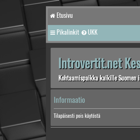
Etusivu
Pikalinkit
UKK
Introvertit.net K
Kohtaamispaikka kaikille Suomen in
Informaatio
Tilapäisesti pois käytöstä