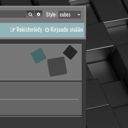
Etsi
Tarkennettu haku
Style:
Rekisteröidy
Kirjaudu sisään