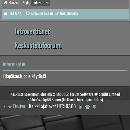
Etusivu
Style:
UKK
Kirjaudu sisään
Rekisteröidy
Introvertit.net
Keskustelufoorumi
Informaatio
Tilapäisesti pois käytöstä
Keskustelufoorumin ohjelmisto
phpBB
® Forum Software © phpBB Limited
Käännös: phpBB Suomi (lurttinen, harritapio, Pettis)
Etusivu
Kaikki ajat ovat
UTC+03:00