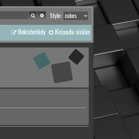
Etsi
Tarkennettu haku
Style:
Rekisteröidy
Kirjaudu sisään