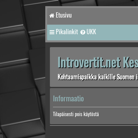
Etusivu
Pikalinkit
UKK
Introvertit.net K
Kohtaamispaikka kaikille Suomen in
Informaatio
Tilapäisesti pois käytöstä