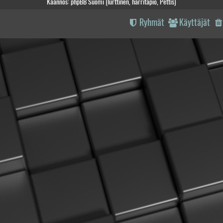
Käännös: phpBB Suomi (lurttinen, harritapio, Pettis)
Ryhmät
Käyttäjät