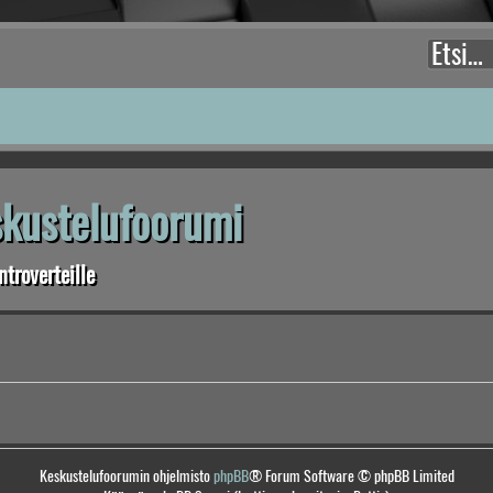
eskustelufoorumi
troverteille
Keskustelufoorumin ohjelmisto
phpBB
® Forum Software © phpBB Limited