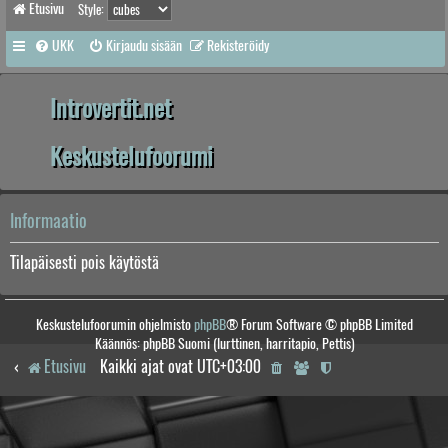
Etusivu
Style:
UKK
Kirjaudu sisään
Rekisteröidy
Introvertit.net
Keskustelufoorumi
Informaatio
Tilapäisesti pois käytöstä
Keskustelufoorumin ohjelmisto
phpBB
® Forum Software © phpBB Limited
Käännös: phpBB Suomi (lurttinen, harritapio, Pettis)
Etusivu
Kaikki ajat ovat
UTC+03:00