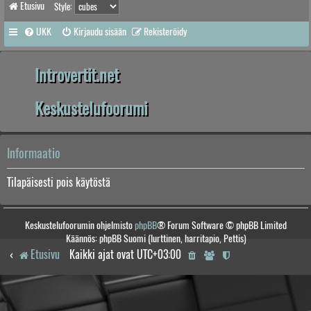
Etusivu
Style:
UKK
Kirjaudu sisään
Rekisteröidy
Introvertit.net
Keskustelufoorumi
Informaatio
Tilapäisesti pois käytöstä
Keskustelufoorumin ohjelmisto
phpBB
® Forum Software © phpBB Limited
Käännös: phpBB Suomi (lurttinen, harritapio, Pettis)
Etusivu
Kaikki ajat ovat
UTC+03:00