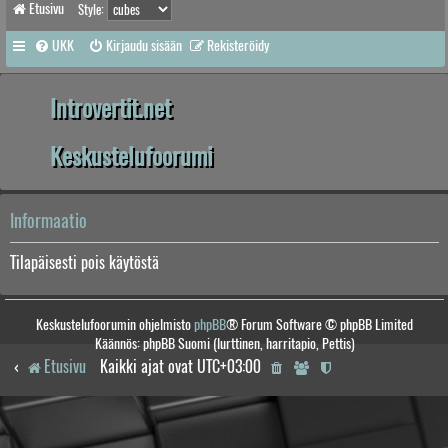
Etusivu
Style:
UKK
Kirjaudu sisään
Rekisteröidy
Introvertit.net
Keskustelufoorumi
Informaatio
Tilapäisesti pois käytöstä
Keskustelufoorumin ohjelmisto
phpBB
® Forum Software © phpBB Limited
Käännös: phpBB Suomi (lurttinen, harritapio, Pettis)
Etusivu
Kaikki ajat ovat
UTC+03:00