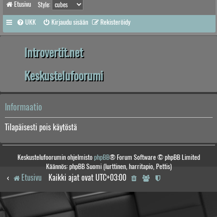
Etusivu
Style:
UKK
Kirjaudu sisään
Rekisteröidy
Introvertit.net
Keskustelufoorumi
Informaatio
Tilapäisesti pois käytöstä
Keskustelufoorumin ohjelmisto
phpBB
® Forum Software © phpBB Limited
Käännös: phpBB Suomi (lurttinen, harritapio, Pettis)
Etusivu
Kaikki ajat ovat
UTC+03:00