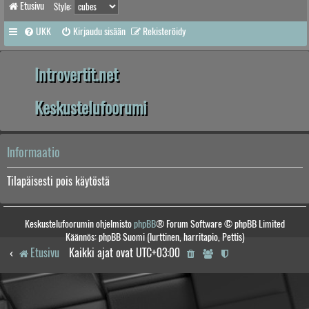
Etusivu
Style:
UKK
Kirjaudu sisään
Rekisteröidy
Introvertit.net
Keskustelufoorumi
Informaatio
Tilapäisesti pois käytöstä
Keskustelufoorumin ohjelmisto
phpBB
® Forum Software © phpBB Limited
Käännös: phpBB Suomi (lurttinen, harritapio, Pettis)
Etusivu
Kaikki ajat ovat
UTC+03:00