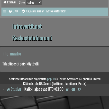
Etusivu
Style:
UKK
Kirjaudu sisään
Rekisteröidy
Introvertit.net
Keskustelufoorumi
Informaatio
Tilapäisesti pois käytöstä
Keskustelufoorumin ohjelmisto
phpBB
® Forum Software © phpBB Limited
Käännös: phpBB Suomi (lurttinen, harritapio, Pettis)
Etusivu
Kaikki ajat ovat
UTC+03:00