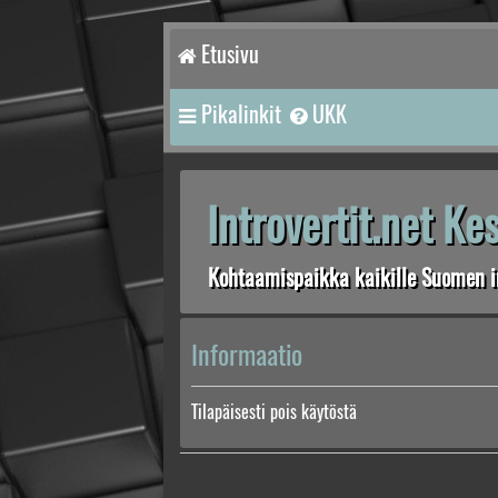
Etusivu
Pikalinkit
UKK
Introvertit.net K
Kohtaamispaikka kaikille Suomen in
Informaatio
Tilapäisesti pois käytöstä