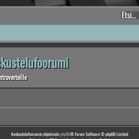
eskustelufoorumi
troverteille
Keskustelufoorumin ohjelmisto
phpBB
® Forum Software © phpBB Limited