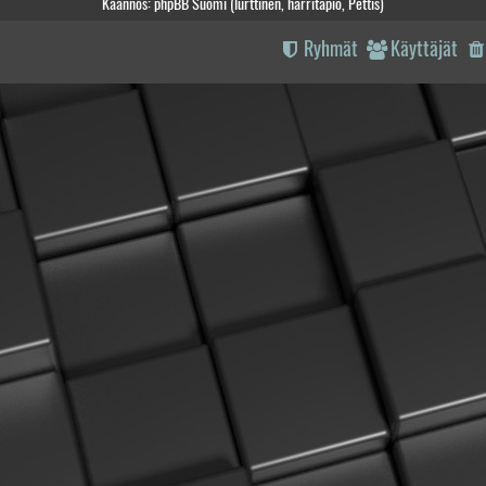
Käännös: phpBB Suomi (lurttinen, harritapio, Pettis)
Ryhmät
Käyttäjät