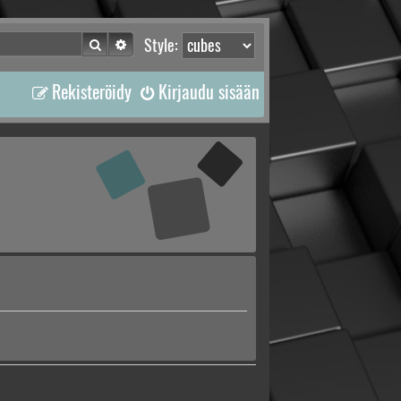
Etsi
Tarkennettu haku
Style:
Rekisteröidy
Kirjaudu sisään