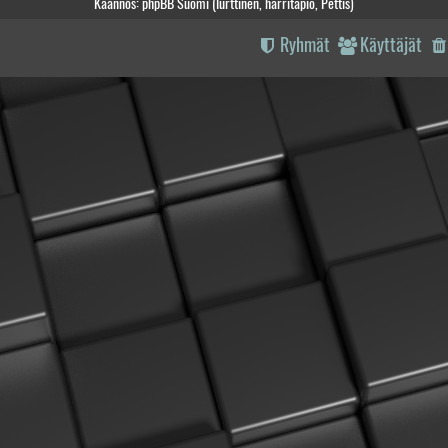
Käännös: phpBB Suomi (lurttinen, harritapio, Pettis)
Ryhmät
Käyttäjät