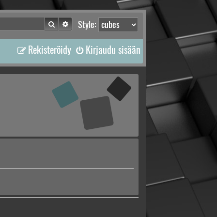
Etsi
Tarkennettu haku
Style:
Rekisteröidy
Kirjaudu sisään