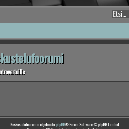
eskustelufoorumi
troverteille
Keskustelufoorumin ohjelmisto
phpBB
® Forum Software © phpBB Limited