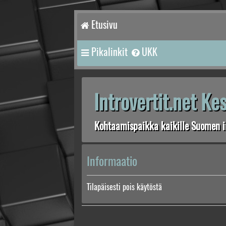
Etusivu
Pikalinkit
UKK
Introvertit.net K
Kohtaamispaikka kaikille Suomen in
Informaatio
Tilapäisesti pois käytöstä