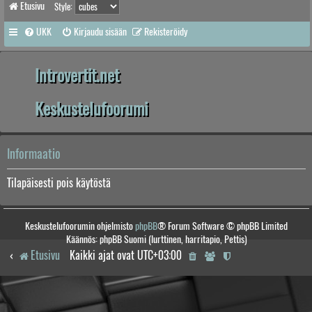
Etusivu
Style:
UKK
Kirjaudu sisään
Rekisteröidy
Introvertit.net
Keskustelufoorumi
Informaatio
Tilapäisesti pois käytöstä
Keskustelufoorumin ohjelmisto
phpBB
® Forum Software © phpBB Limited
Käännös: phpBB Suomi (lurttinen, harritapio, Pettis)
Etusivu
Kaikki ajat ovat
UTC+03:00