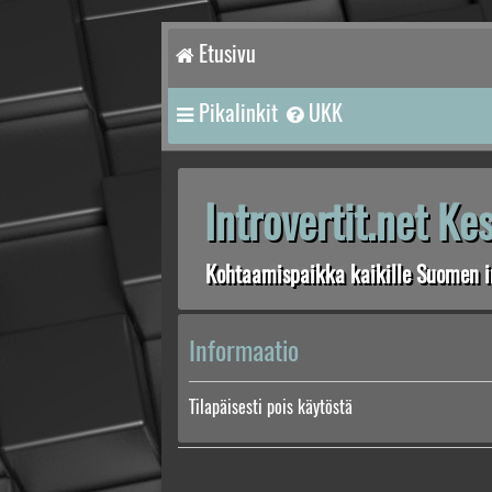
Etusivu
Pikalinkit
UKK
Introvertit.net K
Kohtaamispaikka kaikille Suomen in
Informaatio
Tilapäisesti pois käytöstä