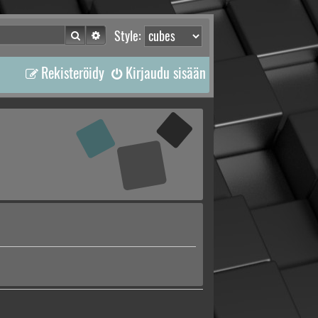
Etsi
Tarkennettu haku
Style:
Rekisteröidy
Kirjaudu sisään