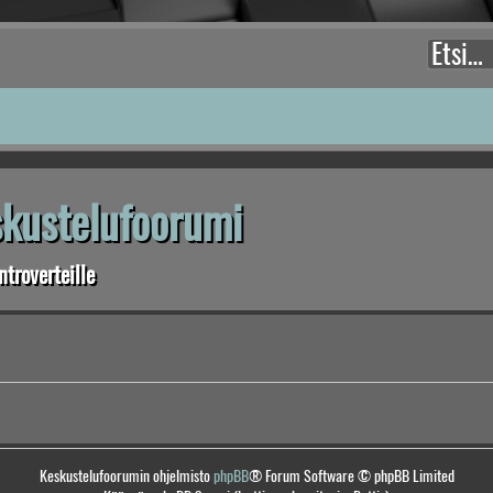
eskustelufoorumi
troverteille
Keskustelufoorumin ohjelmisto
phpBB
® Forum Software © phpBB Limited