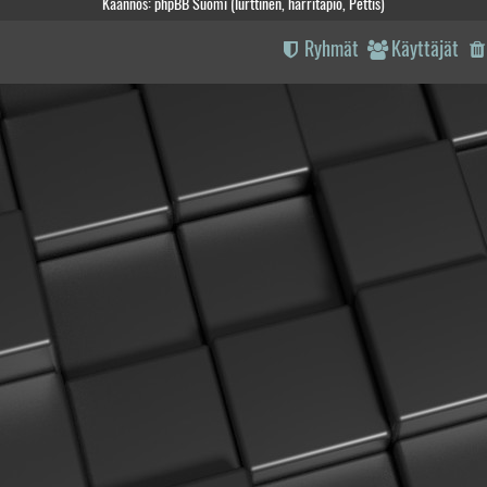
Käännös: phpBB Suomi (lurttinen, harritapio, Pettis)
Ryhmät
Käyttäjät