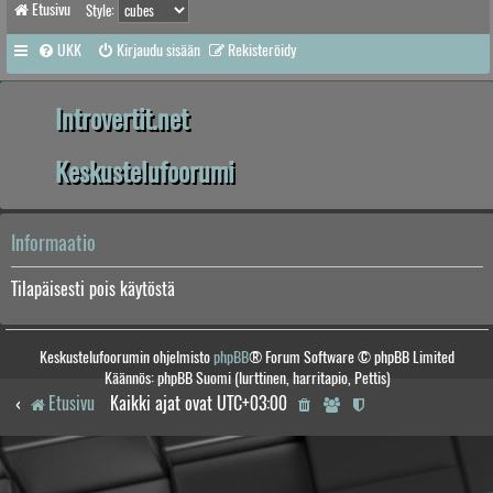
Etusivu
Style:
UKK
Kirjaudu sisään
Rekisteröidy
Introvertit.net
Keskustelufoorumi
Informaatio
Tilapäisesti pois käytöstä
Keskustelufoorumin ohjelmisto
phpBB
® Forum Software © phpBB Limited
Käännös: phpBB Suomi (lurttinen, harritapio, Pettis)
Etusivu
Kaikki ajat ovat
UTC+03:00