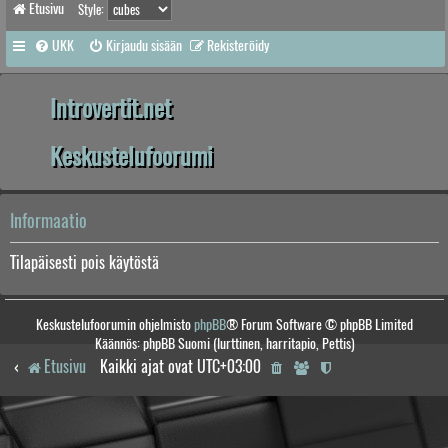
Etusivu
Style:
UKK
Kirjaudu sisään
Rekisteröidy
Introvertit.net
Keskustelufoorumi
Informaatio
Tilapäisesti pois käytöstä
Keskustelufoorumin ohjelmisto
phpBB
® Forum Software © phpBB Limited
Käännös: phpBB Suomi (lurttinen, harritapio, Pettis)
Etusivu
Kaikki ajat ovat
UTC+03:00