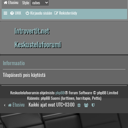
Etusivu
Style:
UKK
Kirjaudu sisään
Rekisteröidy
Introvertit.net
Keskustelufoorumi
Informaatio
Tilapäisesti pois käytöstä
Keskustelufoorumin ohjelmisto
phpBB
® Forum Software © phpBB Limited
Käännös: phpBB Suomi (lurttinen, harritapio, Pettis)
Etusivu
Kaikki ajat ovat
UTC+03:00