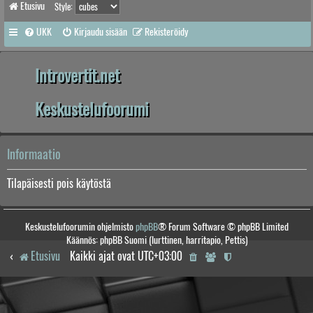
Etusivu
Style:
UKK
Kirjaudu sisään
Rekisteröidy
Introvertit.net
Keskustelufoorumi
Informaatio
Tilapäisesti pois käytöstä
Keskustelufoorumin ohjelmisto
phpBB
® Forum Software © phpBB Limited
Käännös: phpBB Suomi (lurttinen, harritapio, Pettis)
Etusivu
Kaikki ajat ovat
UTC+03:00