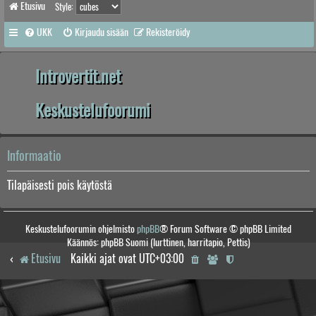
Etusivu
Style:
UKK
Kirjaudu sisään
Rekisteröidy
Introvertit.net
Keskustelufoorumi
Informaatio
Tilapäisesti pois käytöstä
Keskustelufoorumin ohjelmisto
phpBB
® Forum Software © phpBB Limited
Käännös: phpBB Suomi (lurttinen, harritapio, Pettis)
Etusivu
Kaikki ajat ovat
UTC+03:00