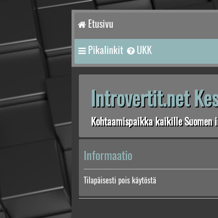
Etusivu
Pikalinkit
UKK
Introvertit.net K
Kohtaamispaikka kaikille Suomen in
Informaatio
Tilapäisesti pois käytöstä