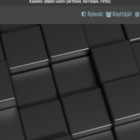
Käännös: phpBB Suomi (lurttinen, harritapio, Pettis)
Ryhmät
Käyttäjät