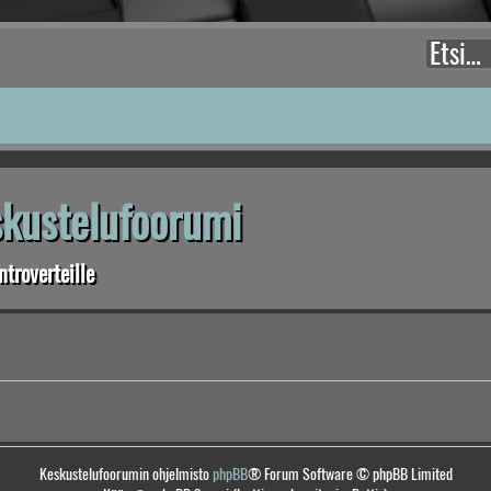
eskustelufoorumi
troverteille
Keskustelufoorumin ohjelmisto
phpBB
® Forum Software © phpBB Limited