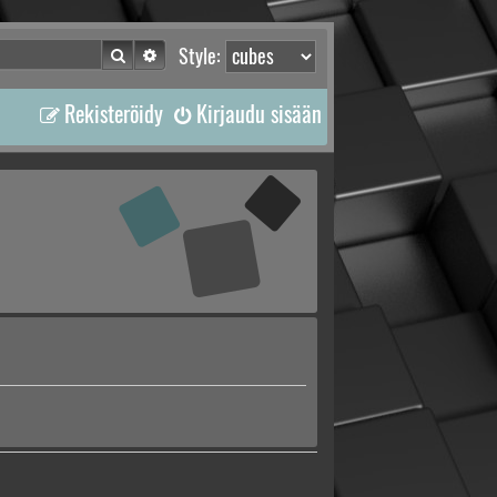
Etsi
Tarkennettu haku
Style:
Rekisteröidy
Kirjaudu sisään