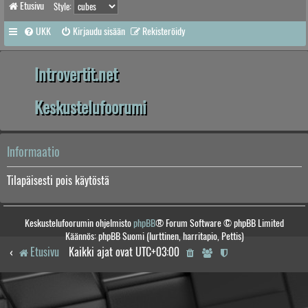
Etusivu
Style:
UKK
Kirjaudu sisään
Rekisteröidy
Introvertit.net
Keskustelufoorumi
Informaatio
Tilapäisesti pois käytöstä
Keskustelufoorumin ohjelmisto
phpBB
® Forum Software © phpBB Limited
Käännös: phpBB Suomi (lurttinen, harritapio, Pettis)
Etusivu
Kaikki ajat ovat
UTC+03:00