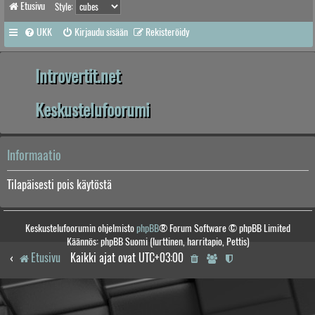
Etusivu
Style:
UKK
Kirjaudu sisään
Rekisteröidy
Introvertit.net
Keskustelufoorumi
Informaatio
Tilapäisesti pois käytöstä
Keskustelufoorumin ohjelmisto
phpBB
® Forum Software © phpBB Limited
Käännös: phpBB Suomi (lurttinen, harritapio, Pettis)
Etusivu
Kaikki ajat ovat
UTC+03:00