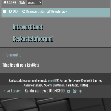
Etusivu
Style:
UKK
Kirjaudu sisään
Rekisteröidy
Introvertit.net
Keskustelufoorumi
Informaatio
Tilapäisesti pois käytöstä
Keskustelufoorumin ohjelmisto
phpBB
® Forum Software © phpBB Limited
Käännös: phpBB Suomi (lurttinen, harritapio, Pettis)
Etusivu
Kaikki ajat ovat
UTC+03:00