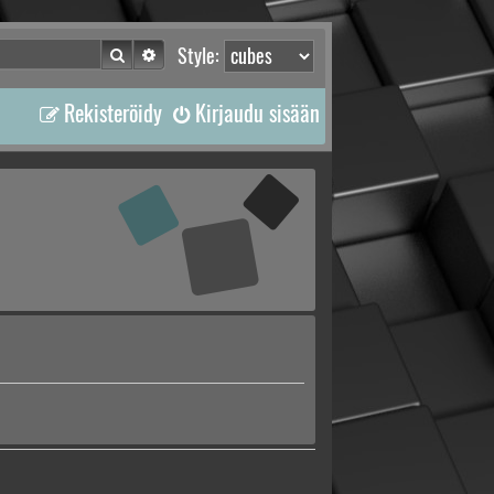
Etsi
Tarkennettu haku
Style:
Rekisteröidy
Kirjaudu sisään