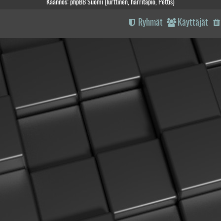
Käännös: phpBB Suomi (lurttinen, harritapio, Pettis)
Ryhmät
Käyttäjät