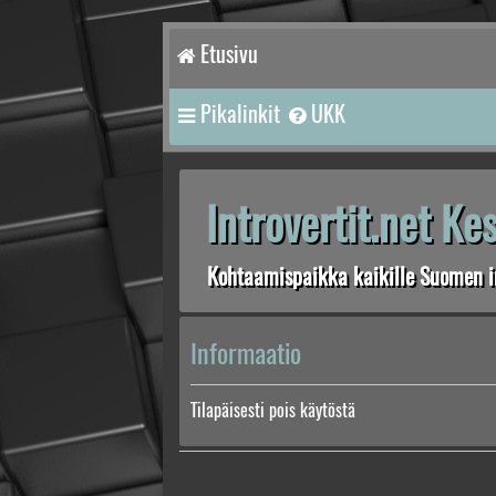
Etusivu
Pikalinkit
UKK
Introvertit.net K
Kohtaamispaikka kaikille Suomen in
Informaatio
Tilapäisesti pois käytöstä