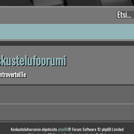
eskustelufoorumi
troverteille
Keskustelufoorumin ohjelmisto
phpBB
® Forum Software © phpBB Limited