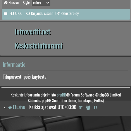
Etusivu
Style:
UKK
Kirjaudu sisään
Rekisteröidy
Introvertit.net
Keskustelufoorumi
Informaatio
Tilapäisesti pois käytöstä
Keskustelufoorumin ohjelmisto
phpBB
® Forum Software © phpBB Limited
Käännös: phpBB Suomi (lurttinen, harritapio, Pettis)
Etusivu
Kaikki ajat ovat
UTC+03:00