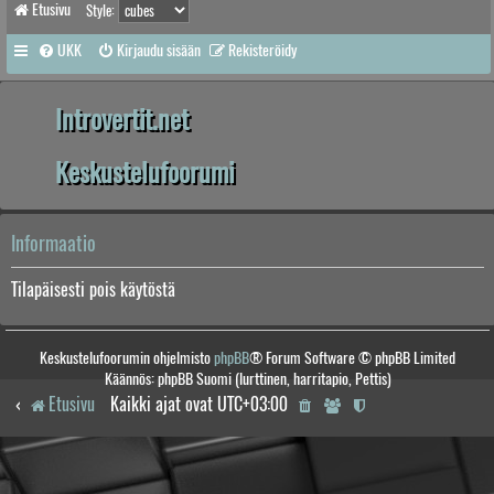
Etusivu
Style:
UKK
Kirjaudu sisään
Rekisteröidy
Introvertit.net
Keskustelufoorumi
Informaatio
Tilapäisesti pois käytöstä
Keskustelufoorumin ohjelmisto
phpBB
® Forum Software © phpBB Limited
Käännös: phpBB Suomi (lurttinen, harritapio, Pettis)
Etusivu
Kaikki ajat ovat
UTC+03:00