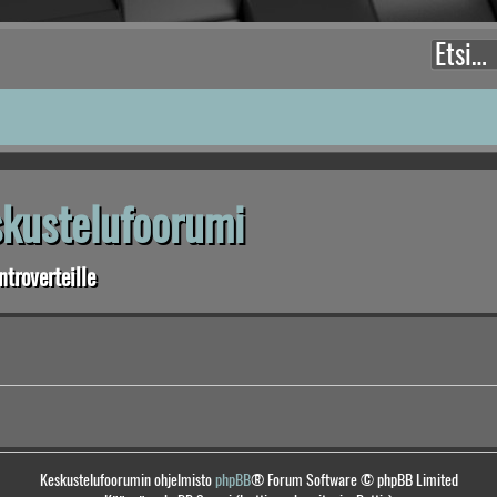
eskustelufoorumi
troverteille
Keskustelufoorumin ohjelmisto
phpBB
® Forum Software © phpBB Limited