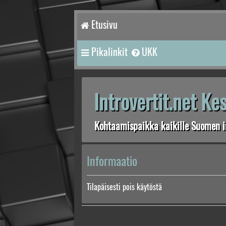
Etusivu
Pikalinkit
UKK
Introvertit.net K
Kohtaamispaikka kaikille Suomen in
Informaatio
Tilapäisesti pois käytöstä