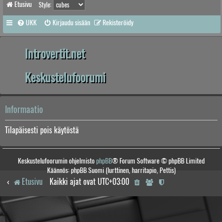
Etusivu
Style:
UKK
Kirjaudu sisään
Rekisteröidy
Introvertit.net
Keskustelufoorumi
Informaatio
Tilapäisesti pois käytöstä
Keskustelufoorumin ohjelmisto
phpBB
® Forum Software © phpBB Limited
Käännös: phpBB Suomi (lurttinen, harritapio, Pettis)
Etusivu
Kaikki ajat ovat
UTC+03:00