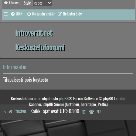
Etusivu
Style:
UKK
Kirjaudu sisään
Rekisteröidy
Introvertit.net
Keskustelufoorumi
Informaatio
Tilapäisesti pois käytöstä
Keskustelufoorumin ohjelmisto
phpBB
® Forum Software © phpBB Limited
Käännös: phpBB Suomi (lurttinen, harritapio, Pettis)
Etusivu
Kaikki ajat ovat
UTC+03:00