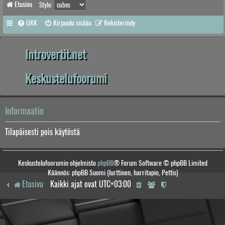
Etusivu
Style:
UKK
Kirjaudu sisään
Rekisteröidy
Introvertit.net
Keskustelufoorumi
Informaatio
Tilapäisesti pois käytöstä
Keskustelufoorumin ohjelmisto
phpBB
® Forum Software © phpBB Limited
Käännös: phpBB Suomi (lurttinen, harritapio, Pettis)
Etusivu
Kaikki ajat ovat
UTC+03:00