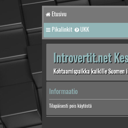
Etusivu
Pikalinkit
UKK
Introvertit.net K
Kohtaamispaikka kaikille Suomen in
Informaatio
Tilapäisesti pois käytöstä