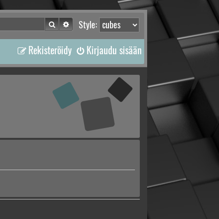
Etsi
Tarkennettu haku
Style:
Rekisteröidy
Kirjaudu sisään