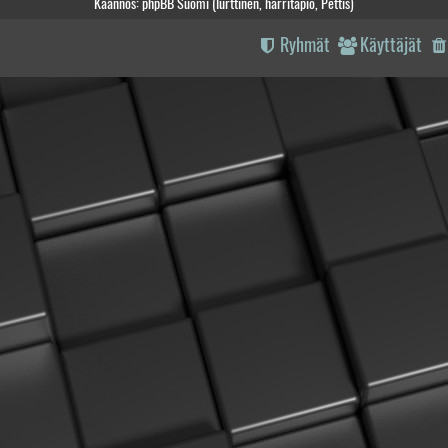
Käännös: phpBB Suomi (lurttinen, harritapio, Pettis)
Ryhmät
Käyttäjät