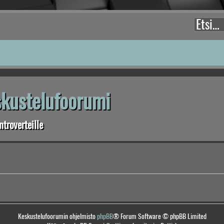
eskustelufoorumi
troverteille
Keskustelufoorumin ohjelmisto
phpBB
® Forum Software © phpBB Limited