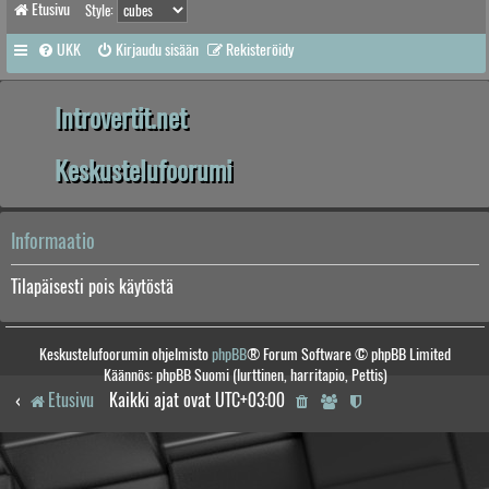
Etusivu
Style:
UKK
Kirjaudu sisään
Rekisteröidy
Introvertit.net
Keskustelufoorumi
Informaatio
Tilapäisesti pois käytöstä
Keskustelufoorumin ohjelmisto
phpBB
® Forum Software © phpBB Limited
Käännös: phpBB Suomi (lurttinen, harritapio, Pettis)
Etusivu
Kaikki ajat ovat
UTC+03:00