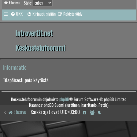
Etusivu
Style:
UKK
Kirjaudu sisään
Rekisteröidy
Introvertit.net
Keskustelufoorumi
Informaatio
Tilapäisesti pois käytöstä
Keskustelufoorumin ohjelmisto
phpBB
® Forum Software © phpBB Limited
Käännös: phpBB Suomi (lurttinen, harritapio, Pettis)
Etusivu
Kaikki ajat ovat
UTC+03:00