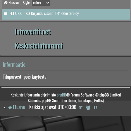
Etusivu
Style:
UKK
Kirjaudu sisään
Rekisteröidy
Introvertit.net
Keskustelufoorumi
Informaatio
Tilapäisesti pois käytöstä
Keskustelufoorumin ohjelmisto
phpBB
® Forum Software © phpBB Limited
Käännös: phpBB Suomi (lurttinen, harritapio, Pettis)
Etusivu
Kaikki ajat ovat
UTC+03:00