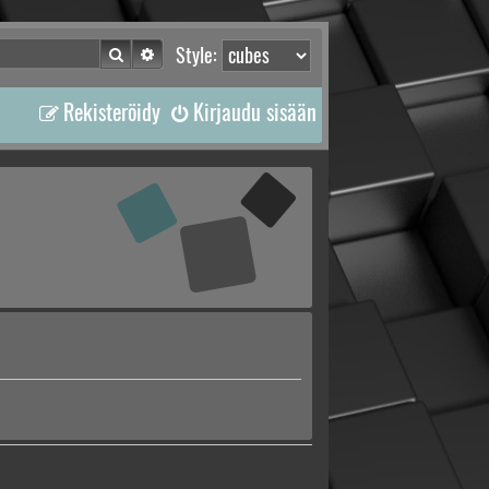
Etsi
Tarkennettu haku
Style:
Rekisteröidy
Kirjaudu sisään