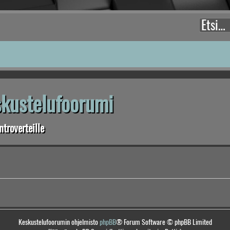
eskustelufoorumi
troverteille
Keskustelufoorumin ohjelmisto
phpBB
® Forum Software © phpBB Limited