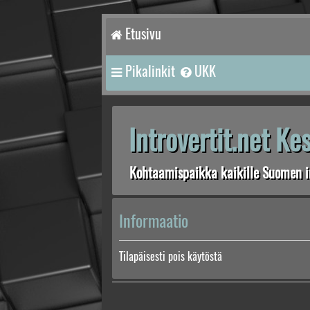
Etusivu
Pikalinkit
UKK
Introvertit.net K
Kohtaamispaikka kaikille Suomen in
Informaatio
Tilapäisesti pois käytöstä