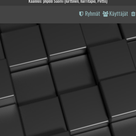
Käännös: phpBB Suomi (lurttinen, harritapio, Pettis)
Ryhmät
Käyttäjät