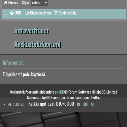
Etusivu
Style:
UKK
Kirjaudu sisään
Rekisteröidy
Introvertit.net
Keskustelufoorumi
Informaatio
Tilapäisesti pois käytöstä
Keskustelufoorumin ohjelmisto
phpBB
® Forum Software © phpBB Limited
Käännös: phpBB Suomi (lurttinen, harritapio, Pettis)
Etusivu
Kaikki ajat ovat
UTC+03:00