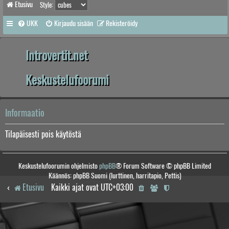
Etusivu
Style:
UKK
Kirjaudu sisään
Rekisteröidy
Introvertit.net
Keskustelufoorumi
Informaatio
Tilapäisesti pois käytöstä
Keskustelufoorumin ohjelmisto
phpBB
® Forum Software © phpBB Limited
Käännös: phpBB Suomi (lurttinen, harritapio, Pettis)
Etusivu
Kaikki ajat ovat
UTC+03:00