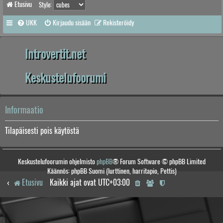
Etusivu
Style:
UKK
Kirjaudu sisään
Rekisteröidy
Introvertit.net
Keskustelufoorumi
Informaatio
Tilapäisesti pois käytöstä
Keskustelufoorumin ohjelmisto
phpBB
® Forum Software © phpBB Limited
Käännös: phpBB Suomi (lurttinen, harritapio, Pettis)
Etusivu
Kaikki ajat ovat
UTC+03:00