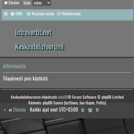
Etusivu
Style:
UKK
Kirjaudu sisään
Rekisteröidy
Introvertit.net
Keskustelufoorumi
Informaatio
Tilapäisesti pois käytöstä
Keskustelufoorumin ohjelmisto
phpBB
® Forum Software © phpBB Limited
Käännös: phpBB Suomi (lurttinen, harritapio, Pettis)
Etusivu
Kaikki ajat ovat
UTC+03:00