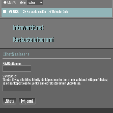
Etusivu
Style:
UKK
Kirjaudu sisään
Rekisteröidy
Introvertit.net
Keskustelufoorumi
Lähetä salasana
Käyttäjätunnus:
Sähköposti:
Tämän täytyy olla tiliisi liitetty sähköpostiosoite. Jos et ole vaihtanut sitä profiilistasi,
se on sähköpostiosoite, jonka annoit rekisteröinnin yhteydessä.