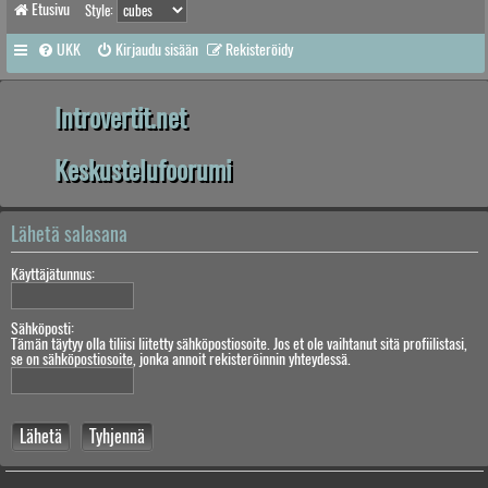
Etusivu
Style:
UKK
Kirjaudu sisään
Rekisteröidy
Introvertit.net
Keskustelufoorumi
Lähetä salasana
Käyttäjätunnus:
Sähköposti:
Tämän täytyy olla tiliisi liitetty sähköpostiosoite. Jos et ole vaihtanut sitä profiilistasi,
se on sähköpostiosoite, jonka annoit rekisteröinnin yhteydessä.