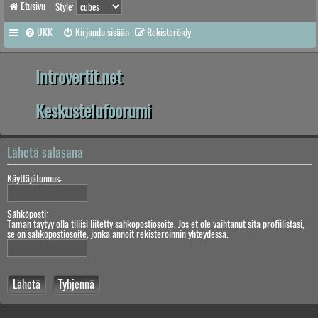
Etusivu
Style:
UKK
Kirjaudu sisään
Rekisteröidy
Introvertit.net
Keskustelufoorumi
Lähetä salasana
Käyttäjätunnus:
Sähköposti:
Tämän täytyy olla tiliisi liitetty sähköpostiosoite. Jos et ole vaihtanut sitä profiilistasi,
se on sähköpostiosoite, jonka annoit rekisteröinnin yhteydessä.