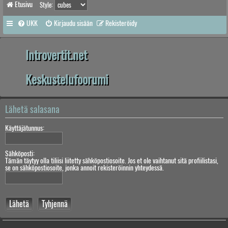
Etusivu
Style:
UKK
Kirjaudu sisään
Rekisteröidy
Introvertit.net
Keskustelufoorumi
Lähetä salasana
Käyttäjätunnus:
Sähköposti:
Tämän täytyy olla tiliisi liitetty sähköpostiosoite. Jos et ole vaihtanut sitä profiilistasi,
se on sähköpostiosoite, jonka annoit rekisteröinnin yhteydessä.