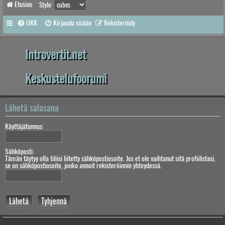
Etusivu
Style:
UKK
Kirjaudu sisään
Rekisteröidy
Introvertit.net
Keskustelufoorumi
Lähetä salasana
Käyttäjätunnus:
Sähköposti:
Tämän täytyy olla tiliisi liitetty sähköpostiosoite. Jos et ole vaihtanut sitä profiilistasi,
se on sähköpostiosoite, jonka annoit rekisteröinnin yhteydessä.