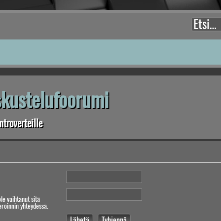
eskustelufoorumi
troverteille
ole vaihtanut sitä
teröinnin yhteydessä.