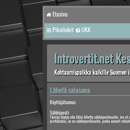
Etusivu
Pikalinkit
UKK
Introvertit.net K
Kohtaamispaikka kaikille Suomen in
Lähetä salasana
Käyttäjätunnus:
Sähköposti:
Tämän täytyy olla tiliisi liitetty sähköpostiosoite. Jos et 
profiilistasi, se on sähköpostiosoite, jonka annoit rekis