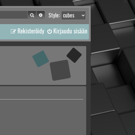
Etsi
Tarkennettu haku
Style:
Rekisteröidy
Kirjaudu sisään