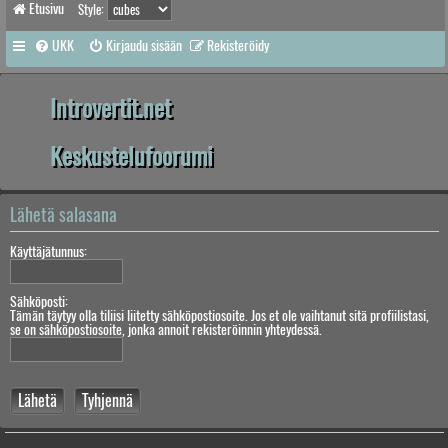
Etusivu
Style:
UKK
Kirjaudu sisään
Rekisteröidy
Introvertit.net
Keskustelufoorumi
Lähetä salasana
Käyttäjätunnus:
Sähköposti:
Tämän täytyy olla tiliisi liitetty sähköpostiosoite. Jos et ole vaihtanut sitä profiilistasi,
se on sähköpostiosoite, jonka annoit rekisteröinnin yhteydessä.