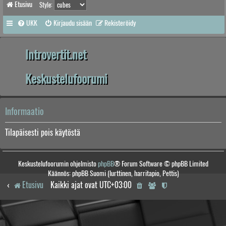
Etusivu
Style:
UKK
Kirjaudu sisään
Rekisteröidy
Introvertit.net
Keskustelufoorumi
Informaatio
Tilapäisesti pois käytöstä
Keskustelufoorumin ohjelmisto
phpBB
® Forum Software © phpBB Limited
Käännös: phpBB Suomi (lurttinen, harritapio, Pettis)
Etusivu
Kaikki ajat ovat
UTC+03:00