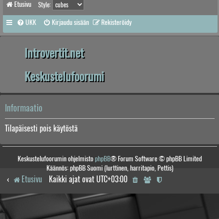
Etusivu
Style:
UKK
Kirjaudu sisään
Rekisteröidy
Introvertit.net
Keskustelufoorumi
Informaatio
Tilapäisesti pois käytöstä
Keskustelufoorumin ohjelmisto
phpBB
® Forum Software © phpBB Limited
Käännös: phpBB Suomi (lurttinen, harritapio, Pettis)
Etusivu
Kaikki ajat ovat
UTC+03:00